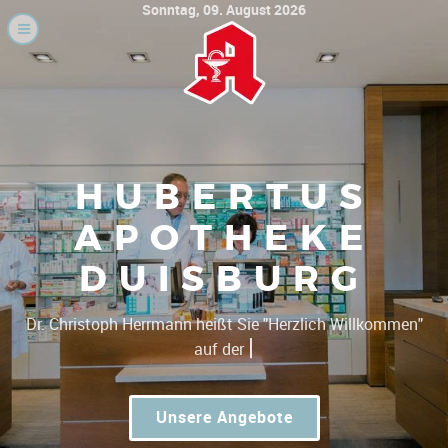
Sonntag, 09. August 2026
HUBERTUS
APOTHEKE
DUISBURG
|
Dr. Christoph Herrmann he
Unsere Angebote