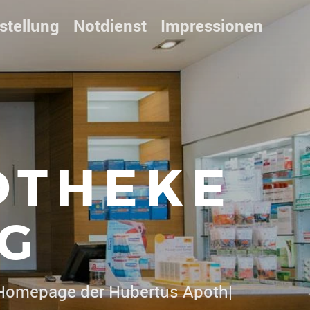
stellung
Notdienst
Impressionen
OTHEKE
G