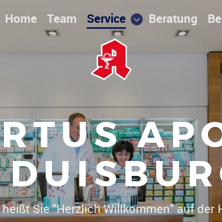
Home
Team
Service
Beratung
Be
RTUS AP
DUISBUR
Dr. Christoph Herrmann heißt Sie
|