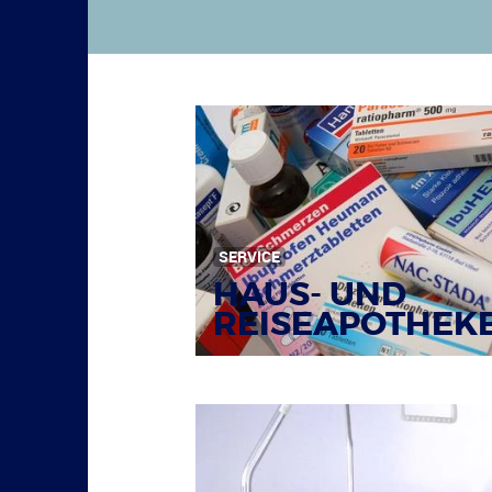
SERVICE
HAUS- UND
REISEAPOTHEK
Bildquelle: © Tim Reckmann / pixelio.de