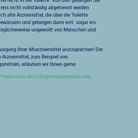
tel nicht in die Toilette. Von dort gelangen Sie
stens nicht vollständig abgetrennt werden
h alte Arzneimittel, die über die Toilette
Gewässern und gelangen dann evtl. sogar ins
öglicherweise ungewollt von Menschen und
sorgung Ihrer Altarzneimittel anzusprechen! Die
 Arzneimittel, zum Beispiel von
itteln, erläutern wir Ihnen gerne.
://www.bmu.de/richtigentsorgenwirkt/wie-
/