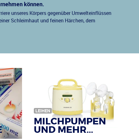
ternehmen können.
arriere unseres Körpers gegenüber Umwelteinflüssen
 einer Schleimhaut und feinen Härchen, dem
LEIHEN
MILCHPUMPEN
E
UND MEHR...