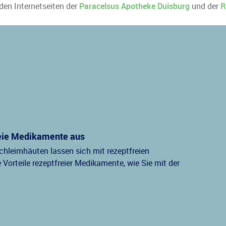
 den Internetseiten der
Paracelsus Apotheke Duisburg
und der
R
freie Medikamente aus
Schleimhäuten lassen sich mit rezeptfreien
 Vorteile rezeptfreier Medikamente, wie Sie mit der