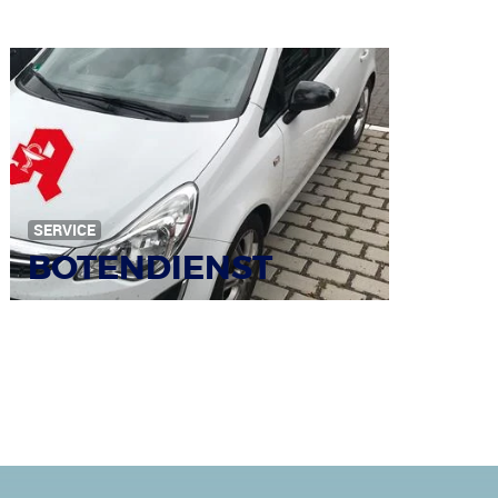
Bildquelle: © Iris Klauenberg / pixelio.de
SERVICE
BOTENDIENST