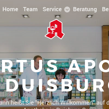
Home
Team
Service
Beratung
Be
RTUS AP
DUISBUR
toph Herrmann heißt Sie "Herzlich Willko