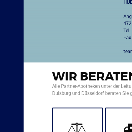
HU
Ang
472
Tel.:
Fax
tea
WIR BERATE
Alle Partner-Apotheken unter der Leit
Duisburg und Düsseldorf beraten Sie g