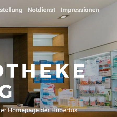
stellung
Notdienst
Impressionen
OTHEKE
G
mmen" auf der Hom
|