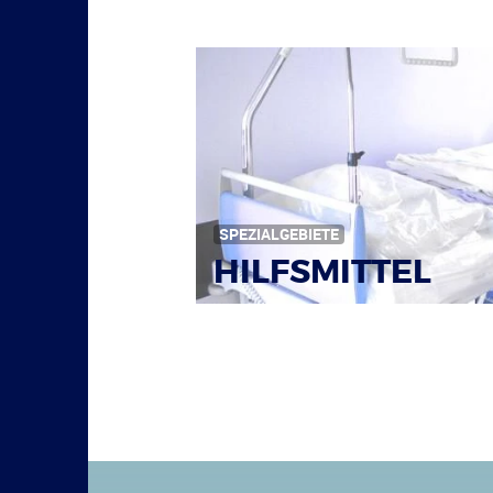
Bildquelle: © Tim Reckmann / pixelio.de
SPEZIALGEBIETE
HILFSMITTEL
Bild: © Rainer Sturm / pixelio.de