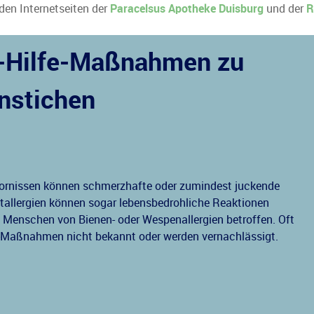
 den Internetseiten der
Paracelsus Apotheke Duisburg
und der
R
e-Hilfe-Maßnahmen zu
nstichen
ornissen können schmerzhafte oder zumindest juckende
ftallergien können sogar lebensbedrohliche Reaktionen
0 Menschen von Bienen- oder Wespenallergien betroffen. Oft
-Maßnahmen nicht bekannt oder werden vernachlässigt.