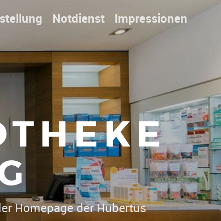
stellung
Notdienst
Impressionen
OTHEKE
G
lich
|