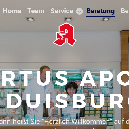
Home
Team
Service
Beratung
Be
RTUS AP
DUISBUR
Dr. Christoph Herrmann heißt Sie "Herz