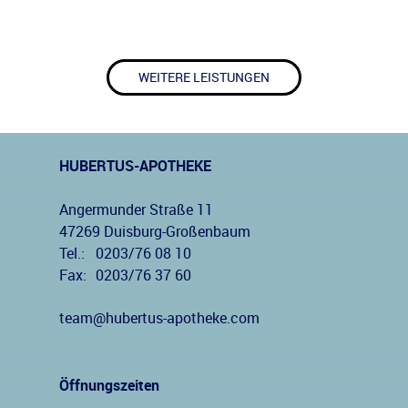
WEITERE LEISTUNGEN
HUBERTUS-APOTHEKE
Angermunder Straße 11
47269 Duisburg-Großenbaum
Tel.:
0203/76 08 10
Fax:
0203/76 37 60
team@hubertus-apotheke.com
Öffnungszeiten