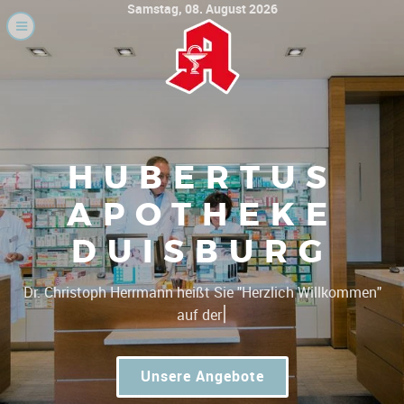
Samstag, 08. August 2026
HUBERTUS
APOTHEKE
DUISBURG
|
Dr. Christoph Herrmann h
Unsere Angebote