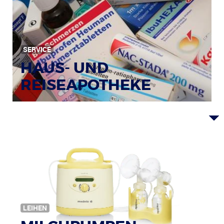
SERVICE
HAUS- UND
REISEAPOTHEKE
Bildquelle: © Tim Reckmann / pixelio.de
LEIHEN